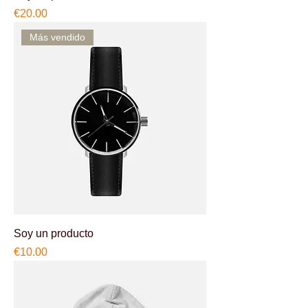
Price
€20.00
Más vendido
Soy un producto
Price
€10.00